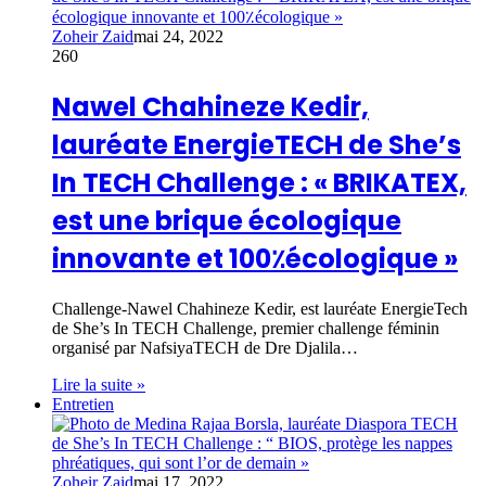
Zoheir Zaid
mai 24, 2022
260
Nawel Chahineze Kedir,
lauréate EnergieTECH de She’s
In TECH Challenge : « BRIKATEX,
est une brique écologique
innovante et 100٪écologique »
Challenge-Nawel Chahineze Kedir, est lauréate EnergieTech
de She’s In TECH Challenge, premier challenge féminin
organisé par NafsiyaTECH de Dre Djalila…
Lire la suite »
Entretien
Zoheir Zaid
mai 17, 2022