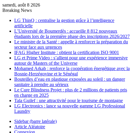
samedi, août 8 2026
Breaking News
LG ThinQ : centralise la gestion grâce à l’intelligence
artificielle
L’Université de Boumerdès : accueille 8 812 nouveaux
étudiants lors de la première phase des inscriptions 2026/2027
Le ministre de la Santé : appelle à renforcer la préparation du
secteur face aux urgences
IFAG Higher Institute : obtient la certification ISO 9001
LG et Prime Video : s’allient pour une expérience immersive
autour de Masters of the Universe
Mohamed Arkab : renforce la coopération énergétique avec la
Bosnie-Herzégovine et le Sénégal
Bouteilles d’eau en plastique exposées au soleil : un danger
sanitaire à prendre au sérieux
Le Cure Blindness Projet : plus de 2 millions de patients pris
en charge en 2025
Tala Guilef : une attractivité pour le tourisme de montagne
LG Electronics : lance sa nouvelle gamme LG Professional
Laundry
Sidebar (barre latérale)
Article Aléatoire
Connexion