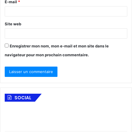
E-mail
*
document commercial et coutumier, et incitation d’un
fonctionnaire au trafic d’influence pour bénéficier
d’avantages indus.
Site web
Enregistrer mon nom, mon e-mail et mon site dans le
navigateur pour mon prochain commentaire.
SOCIAL
F
A
o
l
n
S
d
a