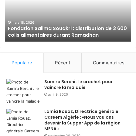
a
l
t
a
i
m
o
B
mars 18, 2026
Fondation Salima Souakri : distribution de 3 600
n
a
colis alimentaires durant Ramadhan
S
n
a
k
l
A
i
l
m
g
Populaire
Récent
Commentaires
a
é
S
r
o
i
Samira Berchi : le crochet pour
u
e
vaincre la maladie
a
:
avril 9, 2020
k
s
r
o
Lamia Rouaz, Directrice générale
i
l
Careem Algérie : «Nous voulons
:
i
devenir la Supper App de la région
d
d
MENA »
i
a
septembre 20, 2020