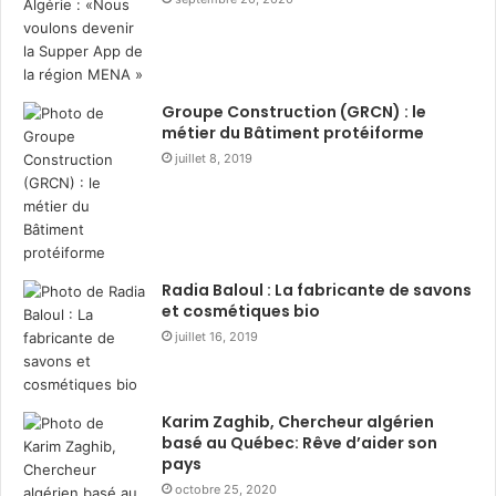
s
i
t
r
r
e
i
d
b
u
Groupe Construction (GRCN) : le
u
r
métier du Bâtiment protéiforme
t
a
juillet 8, 2019
i
n
o
t
n
R
d
a
e
m
3
a
Radia Baloul : La fabricante de savons
6
d
et cosmétiques bio
0
h
juillet 16, 2019
0
a
c
n
o
a
Karim Zaghib, Chercheur algérien
l
v
basé au Québec: Rêve d’aider son
i
e
pays
s
c
octobre 25, 2020
a
l