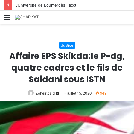
L’Université de Boumerdès : accueille 8 812 nouveaux étudiants lors de la première phase des inscriptions 2026/2027
Menu
Justice
Affaire EPS Skikda:le P-dg,
quatre cadres et le fils de
Saidani sous ISTN
Zoheir Zaid
Envoyer
juillet 15, 2020
949
un
courriel