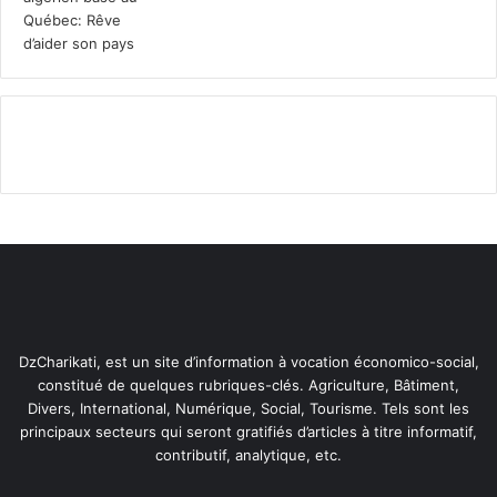
l
e
i
s
m
p
e
e
n
r
t
s
a
o
i
n
r
n
e
e
s
s
d
d
u
é
r
m
a
u
DzCharikati, est un site d’information à vocation économico-social,
n
n
constitué de quelques rubriques-clés. Agriculture, Bâtiment,
t
i
Divers, International, Numérique, Social, Tourisme. Tels sont les
R
e
principaux secteurs qui seront gratifiés d’articles à titre informatif,
a
s
contributif, analytique, etc.
m
a