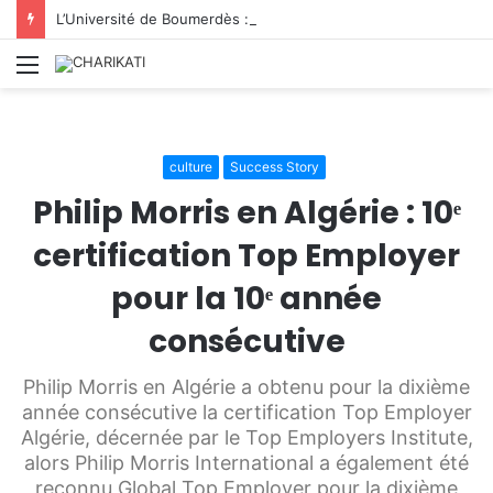
L’Université de Boumerdès : accueille 8 812 nouveaux étudiants lors de la première phase des inscriptions 2026/2027
Menu
culture
Success Story
Philip Morris en Algérie : 10ᵉ
certification Top Employer
pour la 10ᵉ année
consécutive
Philip Morris en Algérie a obtenu pour la dixième
année consécutive la certification Top Employer
Algérie, décernée par le Top Employers Institute,
alors Philip Morris International a également été
reconnu Global Top Employer pour la dixième