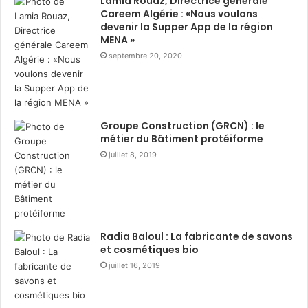
Lamia Rouaz, Directrice générale
porteur d’un fort sentiment d’appartenance.
Careem Algérie : «Nous voulons
devenir la Supper App de la région
Philip Morris International :
MENA »
engagé pour un avenir
septembre 20, 2020
sans fumée
Philip Morris International est un acteur international
Groupe Construction (GRCN) : le
majeur des biens de consommation, engagé dans la
métier du Bâtiment protéiforme
construction d’un avenir sans fumée et dans
juillet 8, 2019
l’évolution durable de son portefeuille vers des
catégories de produits au‑delà du tabac et de la
nicotine. Le portefeuille actuel de l’entreprise se
compose principalement de cigarettes et de produits
Radia Baloul : La fabricante de savons
sans fumée, incluant des :
et cosmétiques bio
juillet 16, 2019
dispositifs de tabac chauffé,
des sachets de nicotine,