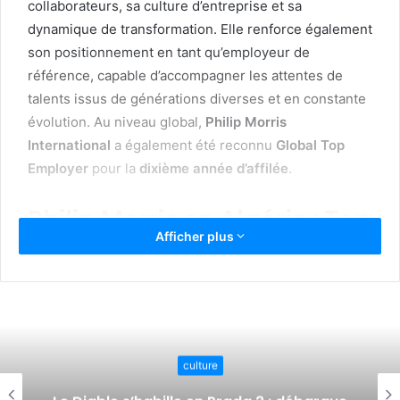
collaborateurs, sa culture d’entreprise et sa
dynamique de transformation. Elle renforce également
son positionnement en tant qu’employeur de
référence, capable d’accompagner les attentes de
talents issus de générations diverses et en constante
évolution. Au niveau global,
Philip Morris
International
a également été reconnu
Global Top
Employer
pour la
dixième année d’affilée
.
Philip Morris en Algérie : Top
Afficher plus
Employer pour l’écoute, la
transparence et
l’excellence
«
Être certifiés Top Employer pour la
culture
10ᵉ année consécutive est une