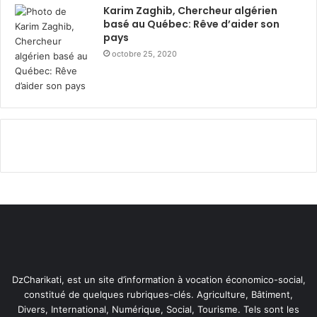
Karim Zaghib, Chercheur algérien
des produits de vapotage.
basé au Québec: Rêve d’aider son
pays
Les produits sans fumée de PMI
sont commercialisés
octobre 25, 2020
dans plus de 100 marchés et, au 30 juin 2025,
l’entreprise estime qu’ils étaient utilisés par
plus de
41 millions de consommateurs adultes dans le
monde
, dont beaucoup ont quitté la cigarette ou ont
considérablement réduit leur consommation.
L’activité sans fumée a représenté 41 % du chiffre
d’affaires net total de PMI sur les neuf premiers mois
de 2025.
DzCharikati, est un site d’information à vocation économico-social,
constitué de quelques rubriques-clés. Agriculture, Bâtiment,
Divers, International, Numérique, Social, Tourisme. Tels sont les