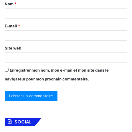
Nom
*
La certification Top Employer repose sur une
évaluation indépendante menée par le Top Employers
Institute. Elle place Philip Morris International parmi
E-mail
*
les
17 organisations internationales
distinguées par
le label
Global Top Employer
.
Site web
PMI : consacré dans 32 pays sur
3 continents
Enregistrer mon nom, mon e-mail et mon site dans le
Cette nouvelle reconnaissance mondiale, obtenue
navigateur pour mon prochain commentaire.
pour la dixième année consécutive, s’ajoute aux
distinctions attribuées aux affiliés de PMI dans
32
pays
répartis :
en Europe,
SOCIAL
au Moyen-Orient,
en Afrique,