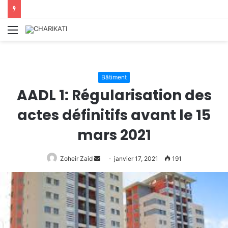
Menu
Bâtiment
AADL 1: Régularisation des
actes définitifs avant le 15
mars 2021
Zoheir Zaid
Envoyer
janvier 17, 2021
191
un
courriel