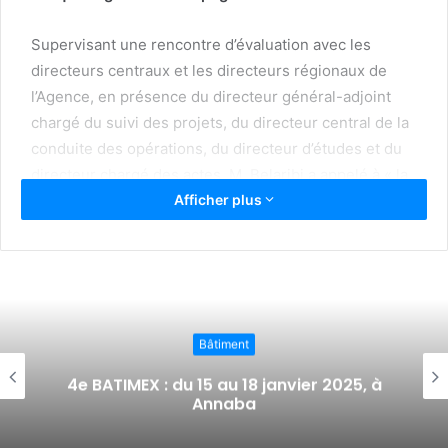
Supervisant une rencontre d’évaluation avec les
directeurs centraux et les directeurs régionaux de
l’Agence, en présence du directeur général-adjoint
chargé du suivi des projets, du directeur central de la
conduite des opérations, du directeur d’études et du
directeur chargé des actes, M. Belaribi a appelé à « la
régularisation du dossier des actes définitifs du
Afficher plus
programme de 55.000 logements AADL1 avant le 15
mars prochain », a précisé la même source.
Après avoir suivi un exposé sur l’avancement des
travaux dans différents projets de formule location-
Bâtiment
vente, notamment ceux lancés au cours de l’année
2020, le directeur général de l’agence a relevé
« la
4e BATIMEX : du 15 au 18 janvier 2025, à
Annaba
nécessité d’accélérer la cadence des travaux, d’éviter
les retards dans la réalisation et de respecter les