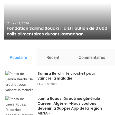
d
a
a
l
t
a
i
m
o
B
mars 18, 2026
Fondation Salima Souakri : distribution de 3 600
n
a
colis alimentaires durant Ramadhan
S
n
a
k
l
A
i
l
m
g
Populaire
Récent
Commentaires
a
é
S
r
o
i
Samira Berchi : le crochet pour
u
e
vaincre la maladie
a
:
avril 9, 2020
k
s
r
o
Lamia Rouaz, Directrice générale
i
l
Careem Algérie : «Nous voulons
:
i
devenir la Supper App de la région
d
d
MENA »
i
a