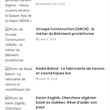
septembre 20, 2020
s
i
t
r
r
e
i
d
b
u
Groupe Construction (GRCN) : le
u
r
métier du Bâtiment protéiforme
t
a
juillet 8, 2019
i
n
o
t
n
R
d
a
e
m
3
a
Radia Baloul : La fabricante de savons
6
d
et cosmétiques bio
0
h
juillet 16, 2019
0
a
c
n
o
a
Karim Zaghib, Chercheur algérien
l
v
basé au Québec: Rêve d’aider son
i
e
pays
s
c