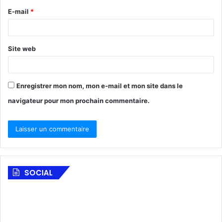
E-mail
*
Site web
Enregistrer mon nom, mon e-mail et mon site dans le
navigateur pour mon prochain commentaire.
SOCIAL
F
A
o
l
n
S