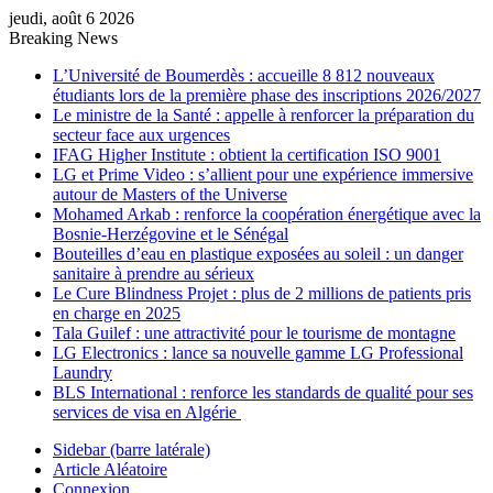
jeudi, août 6 2026
Breaking News
L’Université de Boumerdès : accueille 8 812 nouveaux
étudiants lors de la première phase des inscriptions 2026/2027
Le ministre de la Santé : appelle à renforcer la préparation du
secteur face aux urgences
IFAG Higher Institute : obtient la certification ISO 9001
LG et Prime Video : s’allient pour une expérience immersive
autour de Masters of the Universe
Mohamed Arkab : renforce la coopération énergétique avec la
Bosnie-Herzégovine et le Sénégal
Bouteilles d’eau en plastique exposées au soleil : un danger
sanitaire à prendre au sérieux
Le Cure Blindness Projet : plus de 2 millions de patients pris
en charge en 2025
Tala Guilef : une attractivité pour le tourisme de montagne
LG Electronics : lance sa nouvelle gamme LG Professional
Laundry
BLS International : renforce les standards de qualité pour ses
services de visa en Algérie
Sidebar (barre latérale)
Article Aléatoire
Connexion