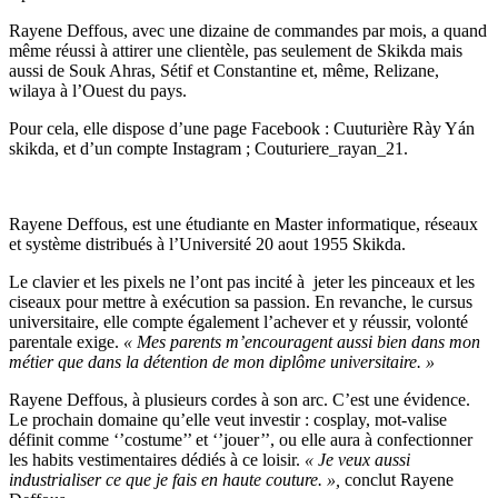
Rayene Deffous, avec une dizaine de commandes par mois, a quand
même réussi à attirer une clientèle, pas seulement de Skikda mais
aussi de Souk Ahras, Sétif et Constantine et, même, Relizane,
wilaya à l’Ouest du pays.
Pour cela, elle dispose d’une page Facebook : Cuuturière Rày Yán
skikda, et d’un compte Instagram ; Couturiere_rayan_21.
Rayene Deffous, est une étudiante en Master informatique, réseaux
et système distribués à l’Université 20 aout 1955 Skikda.
Le clavier et les pixels ne l’ont pas incité à jeter les pinceaux et les
ciseaux pour mettre à exécution sa passion. En revanche, le cursus
universitaire, elle compte également l’achever et y réussir, volonté
parentale exige.
« Mes parents m’encouragent aussi bien dans mon
métier que dans la détention de mon diplôme universitaire. »
Rayene Deffous, à plusieurs cordes à son arc. C’est une évidence.
Le prochain domaine qu’elle veut investir : cosplay, mot-valise
définit comme ‘’costume’’ et ‘’jouer’’, ou elle aura à confectionner
les habits vestimentaires dédiés à ce loisir.
« Je veux aussi
industrialiser ce que je fais en haute couture. »,
conclut Rayene